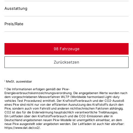
Ausstattung
Preis/Rate
98 Fahrzeuge
Zurücksetzen
i
MwSt. ausweisbar
ii
Die Informationen erfolgen gemäß der Pkw-
Energieverbrauchskennzeichnungsverordnung. Die angegebenen Werte wurden nach
dem vorgeschriebenen Messverfahren WLTP (Worldwide harmonised Light-duty
vehicles Test Procedures) ermittelt. Der Kraftstoffverbrauch und der CO2-Ausstoß
eines Pkw sind nicht nur von der effizienten Ausnutzung des Kraftstoffs durch den
Pkw, sondern auch vom Fahrstil und anderen nichttechnischen Faktoren abhängig.
CO2 ist das für die Erderwärmung hauptsächlich verantwortliche Treibhausgas.
Ein Leitfaden über den Kraftstoffverbrauch und die CO2-Emissionen aller in
Deutschland angebotenen neuen Pkw-Modelle ist unentgeltlich einsehbar, an dem
neue Pkw ausgestellt oder angeboten werden. Der Leitfaden ist auch hier abrufbar:
https://www.dat.de/co2/
.