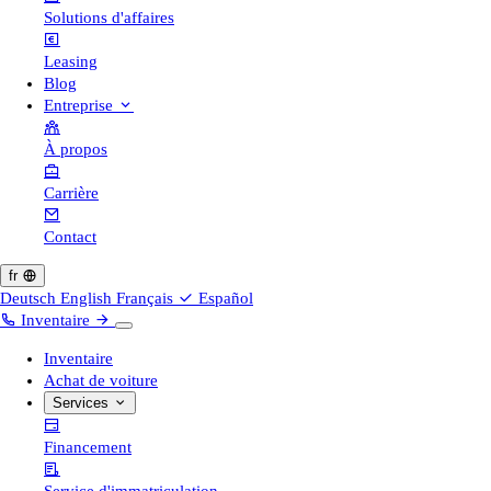
Solutions d'affaires
Leasing
Blog
Entreprise
À propos
Carrière
Contact
fr
Deutsch
English
Français
Español
Inventaire
Inventaire
Achat de voiture
Services
Financement