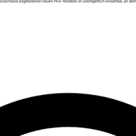
 Deutschland angebotenen neuen Pkw-Modelle ist unentgeltlich einsehbar, an dem