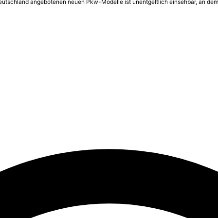
 Deutschland angebotenen neuen Pkw-Modelle ist unentgeltlich einsehbar, an dem