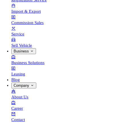
Registration Service
Import & Export
Commission Sales
Service
Sell Vehicle
Business
Business Solutions
Leasing
Blog
Company
About Us
Career
Contact