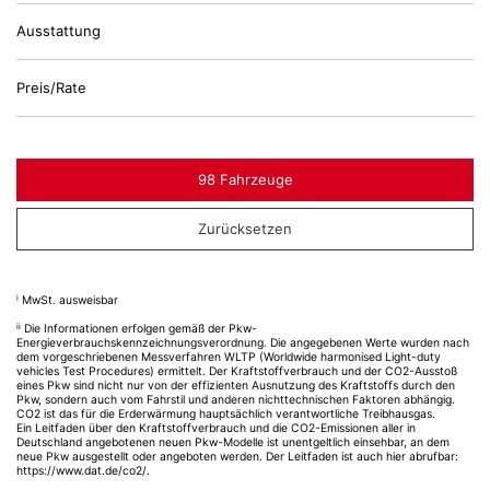
Ausstattung
Preis/Rate
98 Fahrzeuge
Zurücksetzen
i
MwSt. ausweisbar
ii
Die Informationen erfolgen gemäß der Pkw-
Energieverbrauchskennzeichnungsverordnung. Die angegebenen Werte wurden nach
dem vorgeschriebenen Messverfahren WLTP (Worldwide harmonised Light-duty
vehicles Test Procedures) ermittelt. Der Kraftstoffverbrauch und der CO2-Ausstoß
eines Pkw sind nicht nur von der effizienten Ausnutzung des Kraftstoffs durch den
Pkw, sondern auch vom Fahrstil und anderen nichttechnischen Faktoren abhängig.
CO2 ist das für die Erderwärmung hauptsächlich verantwortliche Treibhausgas.
Ein Leitfaden über den Kraftstoffverbrauch und die CO2-Emissionen aller in
Deutschland angebotenen neuen Pkw-Modelle ist unentgeltlich einsehbar, an dem
neue Pkw ausgestellt oder angeboten werden. Der Leitfaden ist auch hier abrufbar:
https://www.dat.de/co2/
.