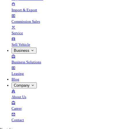
Import & Export
Commission Sales
Service
Sell Vehicle
Business
Business Solutions
Leasing
Blog
Company
About Us
Career
Contact