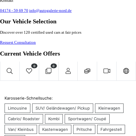
Kontakt
04174 - 59 69 70
info@autogalerie-nord.de
Our Vehicle Selection
Discover over 120 certified used cars at fair prices
Request Consultation
Current Vehicle Offers
0
0
Karosserie-Schnellsuche:
Limousine
SUV/ Geländewagen/ Pickup
Kleinwagen
Cabrio/ Roadster
Kombi
Sportwagen/ Coupé
Van/ Kleinbus
Kastenwagen
Pritsche
Fahrgestell