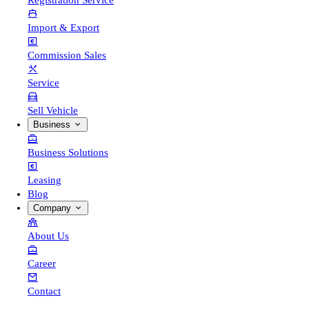
Registration Service
Import & Export
Commission Sales
Service
Sell Vehicle
Business
Business Solutions
Leasing
Blog
Company
About Us
Career
Contact