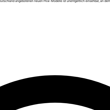
 Deutschland angebotenen neuen Pkw-Modelle ist unentgeltlich einsehbar, an dem