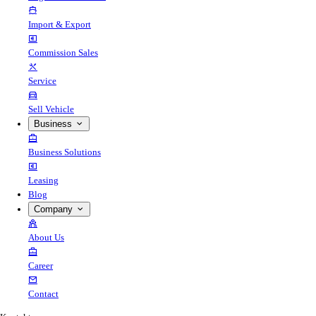
Import & Export
Commission Sales
Service
Sell Vehicle
Business
Business Solutions
Leasing
Blog
Company
About Us
Career
Contact