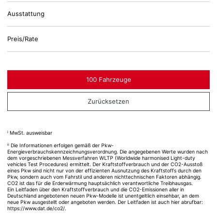
Ausstattung
Preis/Rate
100 Fahrzeuge
Zurücksetzen
i
MwSt. ausweisbar
ii
Die Informationen erfolgen gemäß der Pkw-
Energieverbrauchskennzeichnungsverordnung. Die angegebenen Werte wurden nach
dem vorgeschriebenen Messverfahren WLTP (Worldwide harmonised Light-duty
vehicles Test Procedures) ermittelt. Der Kraftstoffverbrauch und der CO2-Ausstoß
eines Pkw sind nicht nur von der effizienten Ausnutzung des Kraftstoffs durch den
Pkw, sondern auch vom Fahrstil und anderen nichttechnischen Faktoren abhängig.
CO2 ist das für die Erderwärmung hauptsächlich verantwortliche Treibhausgas.
Ein Leitfaden über den Kraftstoffverbrauch und die CO2-Emissionen aller in
Deutschland angebotenen neuen Pkw-Modelle ist unentgeltlich einsehbar, an dem
neue Pkw ausgestellt oder angeboten werden. Der Leitfaden ist auch hier abrufbar:
https://www.dat.de/co2/
.