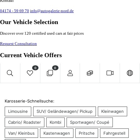
Kontakt
04174 - 59 69 70
info@autogalerie-nord.de
Our Vehicle Selection
Discover over 120 certified used cars at fair prices
Request Consultation
Current Vehicle Offers
0
0
Karosserie-Schnellsuche:
Limousine
SUV/ Geländewagen/ Pickup
Kleinwagen
Cabrio/ Roadster
Kombi
Sportwagen/ Coupé
Van/ Kleinbus
Kastenwagen
Pritsche
Fahrgestell