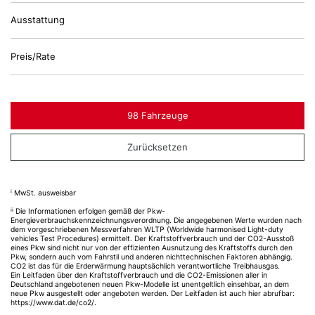
Ausstattung
Preis/Rate
98 Fahrzeuge
Zurücksetzen
i
MwSt. ausweisbar
ii
Die Informationen erfolgen gemäß der Pkw-
Energieverbrauchskennzeichnungsverordnung. Die angegebenen Werte wurden nach
dem vorgeschriebenen Messverfahren WLTP (Worldwide harmonised Light-duty
vehicles Test Procedures) ermittelt. Der Kraftstoffverbrauch und der CO2-Ausstoß
eines Pkw sind nicht nur von der effizienten Ausnutzung des Kraftstoffs durch den
Pkw, sondern auch vom Fahrstil und anderen nichttechnischen Faktoren abhängig.
CO2 ist das für die Erderwärmung hauptsächlich verantwortliche Treibhausgas.
Ein Leitfaden über den Kraftstoffverbrauch und die CO2-Emissionen aller in
Deutschland angebotenen neuen Pkw-Modelle ist unentgeltlich einsehbar, an dem
neue Pkw ausgestellt oder angeboten werden. Der Leitfaden ist auch hier abrufbar:
https://www.dat.de/co2/
.